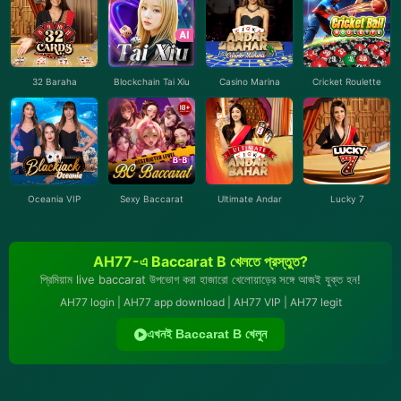
32 Baraha
Blockchain Tai Xiu
Casino Marina
Cricket Roulette
Oceania VIP
Sexy Baccarat
Ultimate Andar
Lucky 7
AH77-এ Baccarat B খেলতে প্রস্তুত?
প্রিমিয়াম live baccarat উপভোগ করা হাজারো খেলোয়াড়ের সঙ্গে আজই যুক্ত হন!
AH77 login | AH77 app download | AH77 VIP | AH77 legit
এখনই Baccarat B খেলুন